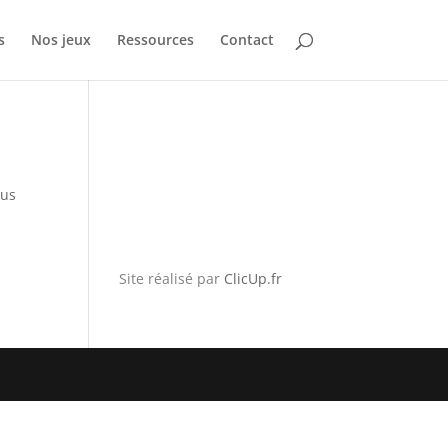
s
Nos jeux
Ressources
Contact
sus
Site réalisé par
ClicUp.fr